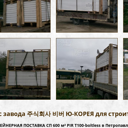
с завода 주식회사 비버 Ю-КОРЕЯ для строит
ЕЙНЕРНАЯ ПОСТАВКА СП 600 м² PIR Т100-boltless в Петропав