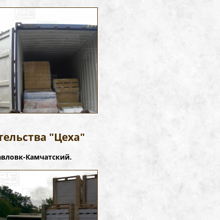
ельства "Цеха"
авловк-Камчатский.