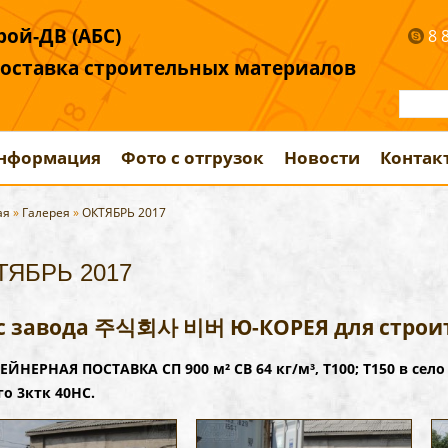
ой-ДВ (АБС)
8 
поставка строительных материалов
информация
Фото с отгрузок
Новости
Контак
ая
»
Галерея
»
ОКТЯБРЬ 2017
ТЯБРЬ 2017
с завода 주식회사 비버 Ю-КОРЕЯ для строит
ЕЙНЕРНАЯ ПОСТАВКА СП 900 м² СВ 64 кг/м³, Т100; Т150 в
о 3ктк 40НС.