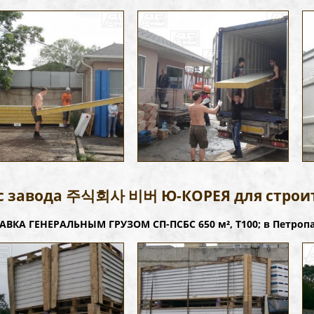
с завода 주식회사 비버 Ю-КОРЕЯ для строит
АВКА ГЕНЕРАЛЬНЫМ ГРУЗОМ СП-ПСБС 650 м², Т100; в Петроп