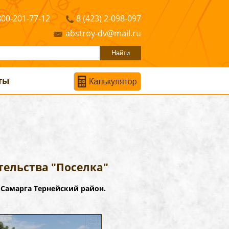
800-201-77-12
8 (423) 2-098-097
abstroy-dv@mail.ru
ты
ельства "Поселка"
 село Самарга Тернейский район.