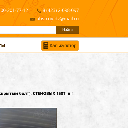
800-201-77-12
8 (423) 2-098-097
abstroy-dv@mail.ru
ты
рытый болт), СТЕНОВЫХ 150Т, в г.