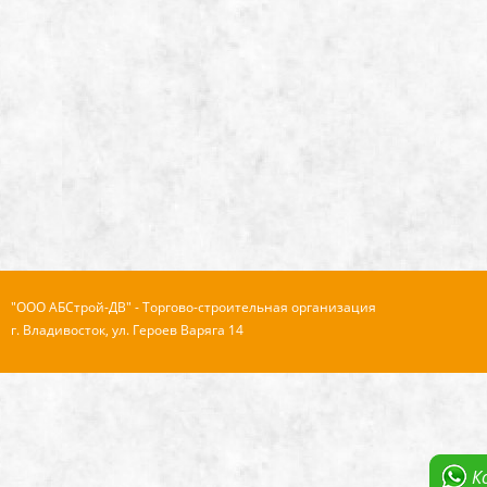
"ООО АБСтрой-ДВ" - Торгово-строительная организация
г. Владивосток, ул. Героев Варяга 14
К