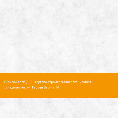
"ООО АБСтрой-ДВ" - Торгово-строительная организация
г. Владивосток, ул. Героев Варяга 14