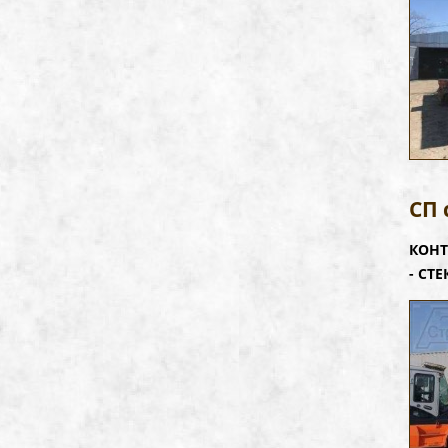
СП 
КОНТ
- СТ