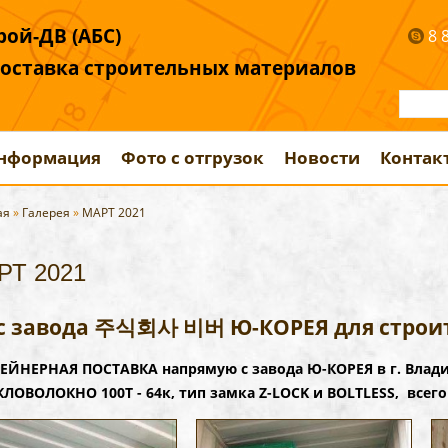
ой-ДВ (АБС)
8 
поставка строительных материалов
информация
Фото с отгрузок
Новости
Контак
ая
»
Галерея
»
МАРТ 2021
РТ 2021
с завода 주식회사 비버 Ю-КОРЕЯ для строи
ЕЙНЕРНАЯ ПОСТАВКА напрямую с завода Ю-КОРЕЯ в г. Вла
КЛОВОЛОКНО 100Т - 64к, тип замка Z-LOCK и BOLTLESS, всего 