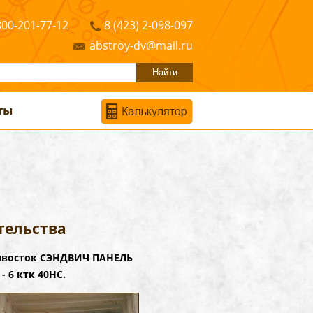
800-201-77-12
8 (423) 2-098-097
abstroy-dv@mail.ru
ты
тельства
дивосток СЭНДВИЧ ПАНЕЛЬ
- 6 ктк 40НС.