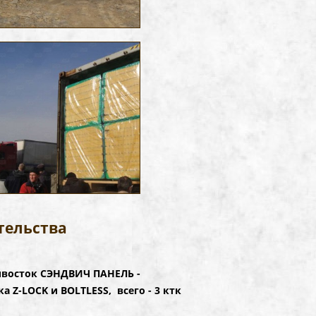
тельства
ивосток СЭНДВИЧ ПАНЕЛЬ -
Z-LOCK и BOLTLESS, всего - 3 ктк