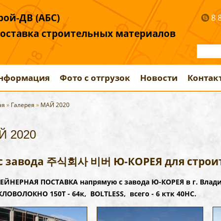
ой-ДВ (АБС)
8 
поставка строительных материалов
информация
Фото с отгрузок
Новости
Контак
ая
»
Галерея
»
МАЙ 2020
Й 2020
с завода 주식회사 비버 Ю-КОРЕЯ для строи
ЕЙНЕРНАЯ ПОСТАВКА напрямую с завода Ю-КОРЕЯ в г. Вла
КЛОВОЛОКНО 150Т - 64к, BOLTLESS, всего - 6 ктк 40НС.