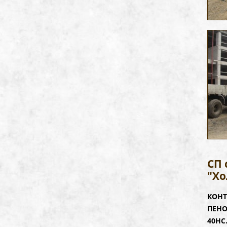
СП 
"Х
КОНТ
ПЕНО
40НС