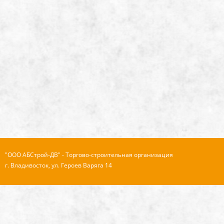
"ООО АБСтрой-ДВ" - Торгово-строительная организация
г. Владивосток, ул. Героев Варяга 14