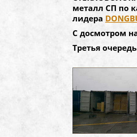
металл СП по к
лидера
DONGBU
С досмотром н
Третья очередь