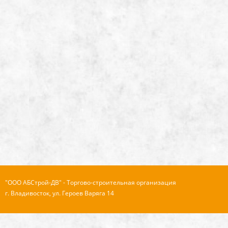
"ООО АБСтрой-ДВ" - Торгово-строительная организация
г. Владивосток, ул. Героев Варяга 14