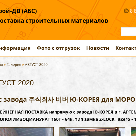
ой-ДВ (АБС)
8 
поставка строительных материалов
информация
Фото с отгрузок
Новости
Контак
ая
»
Галерея
»
АВГУСТ 2020
ГУСТ 2020
 с завода 주식회사 비버 Ю-КОРЕЯ для МОР
ЕЙНЕРНАЯ ПОСТАВКА напрямую с завода Ю-КОРЕЯ в г. АРТ
НОПОЛИИЗОЦИАНУРАТ 150Т - 64к, тип замка Z-LOCK, всего - 1