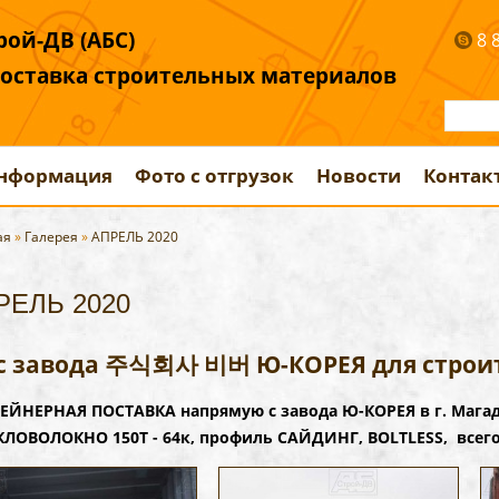
ой-ДВ (АБС)
8 
поставка строительных материалов
информация
Фото с отгрузок
Новости
Контак
ая
»
Галерея
»
АПРЕЛЬ 2020
РЕЛЬ 2020
с завода 주식회사 비버 Ю-КОРЕЯ для строит
ЕЙНЕРНАЯ ПОСТАВКА напрямую с завода Ю-КОРЕЯ в г. Маг
ЕКЛОВОЛОКНО 150Т - 64к, профиль САЙДИНГ, BOLTLESS, всего 