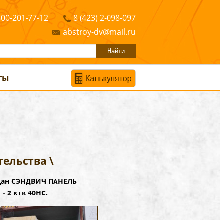
800-201-77-12
8 (423) 2-098-097
abstroy-dv@mail.ru
ты
ельства \
адан СЭНДВИЧ ПАНЕЛЬ
- 2 ктк 40НС.