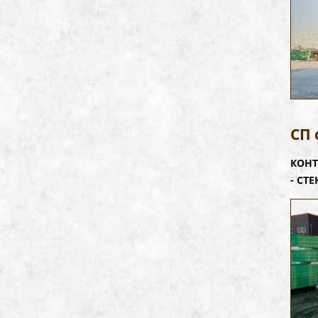
СП 
КОНТ
- СТЕ