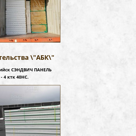
ельства \"АБК\"
рийск СЭНДВИЧ ПАНЕЛЬ
- 4 ктк 40НС.